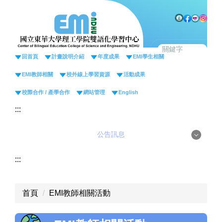
跳
到
主
要
內
回首頁
計畫說明介紹
年度成果
EMI學生相關
容
EMI教師相關
校外線上學習資源
活動成果
區
校際合作 / 產學合作
網站管理
English
:::
公告訊息
公告訊息
:::
最新消息
首頁
EMI教師相關活動
EMI活動
活動亮點