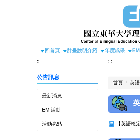
跳
到
主
要
內
容
區
回首頁
計畫說明介紹
年度成果
E
:::
:::
公告訊息
首頁
英語
最新消息
英
EMI活動
【英語檢定
活動亮點