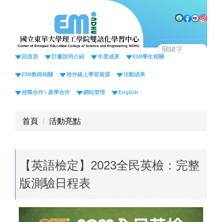
跳
到
主
要
內
回首頁
計畫說明介紹
年度成果
EMI學生相關
容
EMI教師相關
校外線上學習資源
活動成果
區
校際合作 / 產學合作
網站管理
English
首頁
活動亮點
【英語檢定】2023全民英檢：完整
版測驗日程表