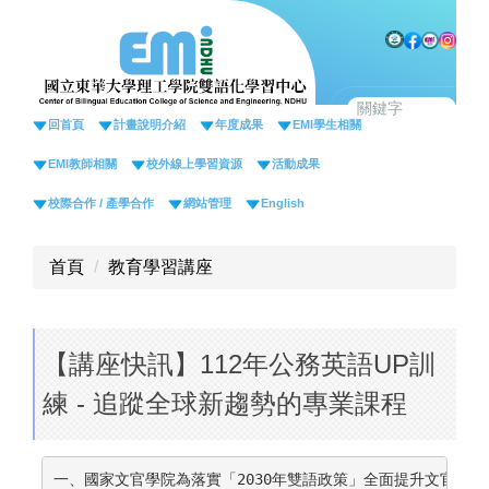
跳
到
主
要
內
回首頁
計畫說明介紹
年度成果
EMI學生相關
容
EMI教師相關
校外線上學習資源
活動成果
區
校際合作 / 產學合作
網站管理
English
首頁
教育學習講座
【講座快訊】112年公務英語UP訓
練 - 追蹤全球新趨勢的專業課程
一、國家文官學院為落實「2030年雙語政策」全面提升文官國際競