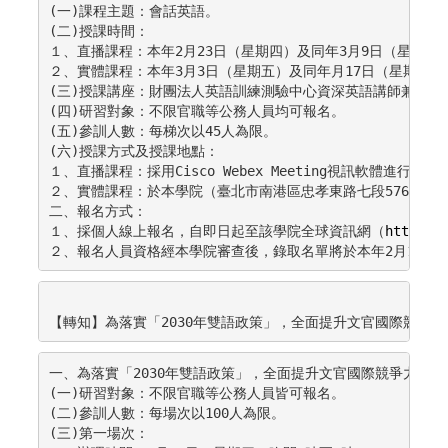
(一)課程主題：會話英語。

(二)授課時間：

１、直播課程：本年2月23日（星期四）及同年3月9日（星期四）
２、實體課程：本年3月3日（星期五）及同年月17日（星期五）下
(三)授課講座：財團法人英語訓練測驗中心資深英語講師兼教學顧問Da
(四)研習對象：不限官職等公務人員均可報名。

(五)參訓人數：每梯次以45人為限。

(六)授課方式及授課地點：

１、直播課程：採用Cisco Webex Meeting視訊軟體進行線上
２、實體課程：於本學院（臺北市南港區忠孝東路七段576號）行
二、報名方式：

１、採個人線上報名，自即日起至該學院全球資訊網（
https:/
２、報名人員資格經本學院審查後，錄取名單將於本年2月17日
【轉知】為落實「2030年雙語政策」，全面提升文官國際競爭力
一、為落實「2030年雙語政策」，全面提升文官國際競爭力，國家
(一)研習對象：不限官職等公務人員皆可報名。

(二)參訓人數：每場次以100人為限。

(三)第一場次：
