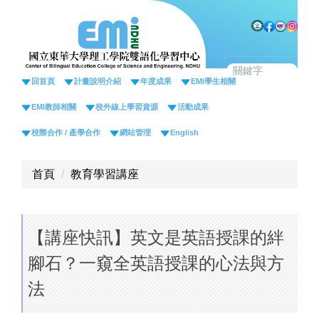
跳
到
主
要
內
回首頁
計畫說明介紹
年度成果
EMI學生相關
容
EMI教師相關
校外線上學習資源
活動成果
區
校際合作 / 產學合作
網站管理
English
首頁
教育學習講座
【講座快訊】英文是英語授課的絆
腳石？一窺全英語授課的心法與方
法