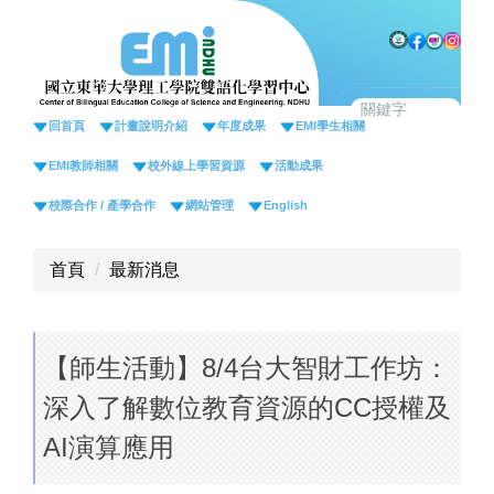
跳
到
主
要
內
回首頁
計畫說明介紹
年度成果
EMI學生相關
容
EMI教師相關
校外線上學習資源
活動成果
區
校際合作 / 產學合作
網站管理
English
首頁
最新消息
【師生活動】8/4台大智財工作坊：
深入了解數位教育資源的CC授權及
AI演算應用