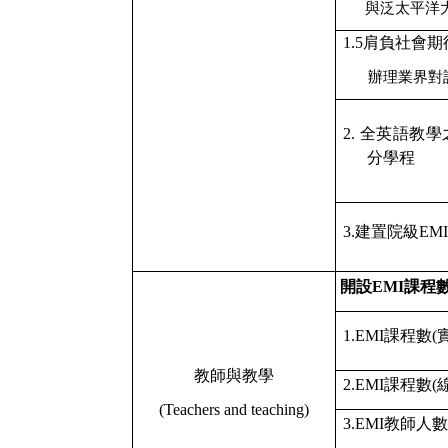
與泛太平洋
1.5
肩負社會期
辦理業界對
2.
全英語教學
分學程
3.
建置院級
EM
開設
EMI
課程
1.EMI
課程數
(
教師與教學
2.EMI
課程數
(
(Teachers and teaching)
3.EMI
教師人數