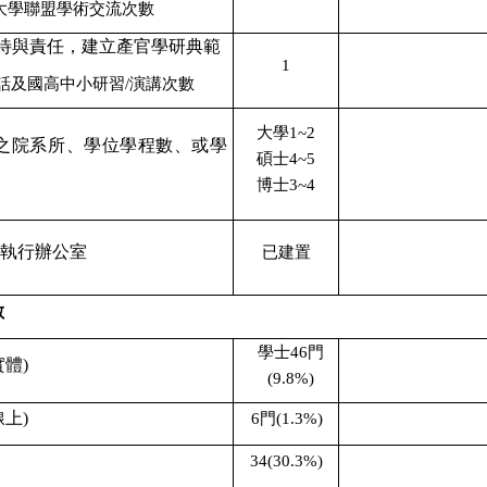
大學聯盟學術交流次數
待與責任，建立產官學研典範
1
話及國高中小研習
/
演講次數
大學
1~2
之院系所、學位學程數、或學
碩士
4~5
博士
3~4
I
執行辦公室
已建置
數
學士
46
門
實體
)
(9.8%)
線上
)
6
門
(1.3%)
34(30.3%)