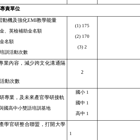
動專責單位
習動機及強化
EMI
教學能量
(1) 175
金、英檢補助金名額
(2) 170
金名額
(3) 2
培訓活動次數
專業內容，減少跨文化溝通隔
2
活動次數
國小
1
研專業，及未來產官學研接軌
國中
1
與國高中小雙語培訓基地
高中
1
產學官研整合聯盟，打開大學
1