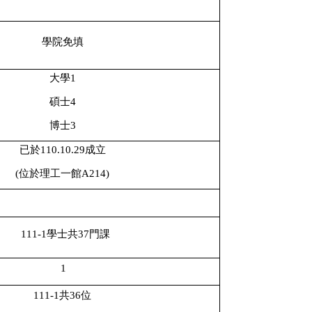
學院免填
大學
1
碩士
4
博士
3
已於
110.10.29
成立
(
位於理工一館
A214)
111-1
學士共
37
門課
1
111-1
共
36
位