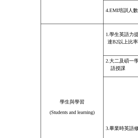
4.EMI
培訓人數
1.
學生英語力
達
B2
以上比率
2.
大二及碩一
語授課
學生與學習
(Students and learning)
3.
畢業時英語