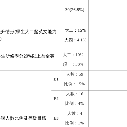
30(26.8%)
大二：
15%
提升情形
(
學生大二起英文能力
)
大四：
4.1%
大二：
10%
學生所修學分
20%
以上為全英
碩一：
30%
人數：
59
E1
比例：
15%
人數：
16
E2
比例：
4%
人數：
4
修課人數比例及等級目標
E3
比例：
1%