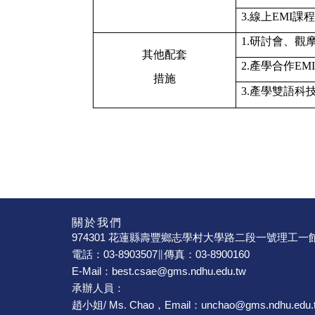
3.
線上
EMI
課程
1.
研討會、觀
其他配套
2.
產學合作
EMI
措施
3.
產學雙語科
關於我們
974301 花蓮縣壽豐鄉志學村大學路二段一號理工一館
電話：03-8903507∥傳真：03-8900160
E-Mail：best.csae@gms.ndhu.edu.tw
承辦人員：
趙小姐/ Ms. Chao，Email：unchao@gms.ndhu.edu.