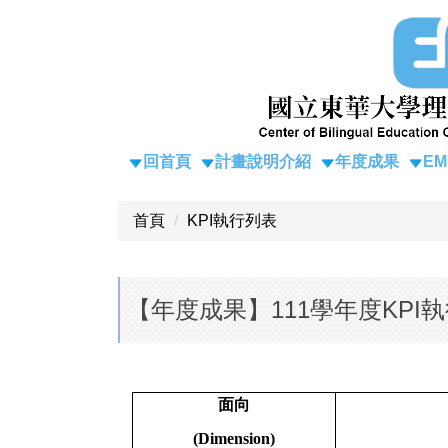
跳
到
主
要
內
容
區
回首頁
計畫說明介紹
年度成果
E
首頁
KPI執行列表
【年度成果】111學年度KPI執
面向
(Dimension)