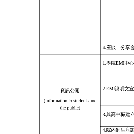
4.
座談、分享
1.
學院
EMI
中心
2.EMI
說明文宣
資訊公開
(Information to students and
the public)
3.
與高中職建
4.
院內師生座