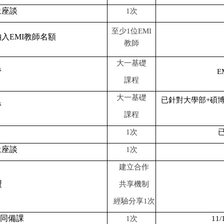
象座談
1
次
至少
1
位
EMI
納入
EMI
教師名額
教師
大一基礎
管
E
課程
大一基礎
已針對大學部
+
碩
管
課程
1
次
象座談
1
次
建立合作
盟
共享機制
經驗分享
1
次
同備課
1
次
11/