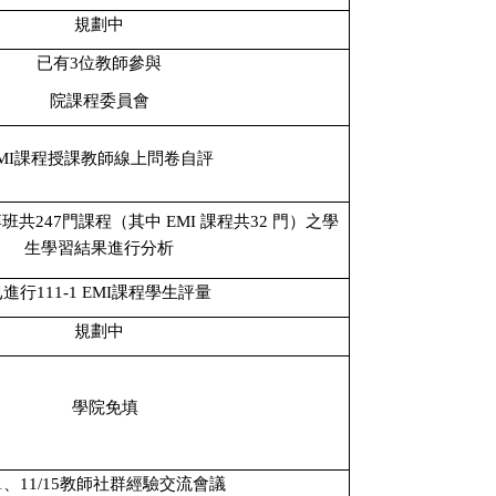
規劃中
已有
3
位教師參與
院課程委員會
MI
課程授課教師線上問卷自評
博班共
247
門課程（其中
EMI
課程共
32
門）之學
生學習結果進行分析
已進行
111-1 EMI
課程學生評量
規劃中
學院免填
1
、
11/15
教師社群經驗交流會議