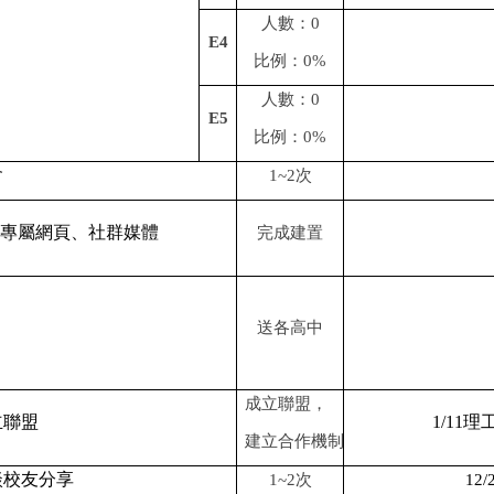
人數：
0
E4
比例：
0%
人數：
0
E5
比例：
0%
會
1~2
次
專屬網頁、社群媒體
完成建置
送各高中
成立聯盟，
立聯盟
1/11
理
建立合作機制
談校友分享
1~2
次
12/