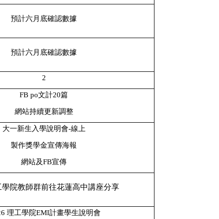
預計六月底確認數據
預計六月底確認數據
2
FB po
文計
20
篇
網站持續更新調整
大一新生入學說明會
-
線上
製作獎學金宣傳海報
網站及
FB
宣傳
工學院教師群前往花蓮高中講座分享
26
理工學院
EMI
計畫學生說明會