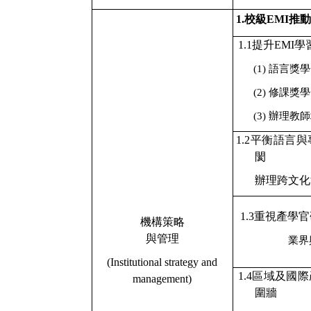
1.
校級
EMI
推
1.1
提升
EMI
學
(1)
語言獎學
(2)
修課獎學
(3)
辦理教師
1.2
平衡語言與
閡
辦理跨文化
1.3
重視產學官
機構策略
與管理
業界
(Institutional strategy and
1.4
區域及國際
management)
圍牆