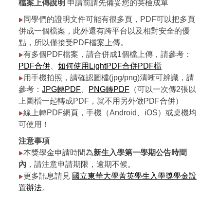
檔案上傳說明
申請前請先備妥您的英檢成單
同學們的證明文件可能有很多頁，PDF可以把多頁
併成一個檔案，此外還有跨平台以及相對安全的優
點，所以僅接受PDF檔案上傳。
有多個PDF檔案，請合併成1個檔上傳，請參考：
PDF合併
、
如何使用LightPDF合併PDF檔
用手機拍照，請確認圖檔(jpg/png)清晰可辨識，請
參考：
JPG轉PDF
、
PNG轉PDF
（可以一次傳2張以
上圖檔一起轉成PDF，就不用另外做PDF合併）
線上轉PDF網頁，手機（Android、iOS）或桌機均
可使用！
注意事項
本獎學金申請時間為
新生入學第一學期公告時間
內
，請注意申請期限，逾期不候。
更多訊息請見
國立東華大學菁英學生入學獎學金設
置辦法
。