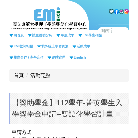
跳
到
主
要
內
回首頁
計畫說明介紹
年度成果
EMI學生相關
容
EMI教師相關
校外線上學習資源
活動成果
區
校際合作 / 產學合作
網站管理
English
首頁
活動亮點
【獎助學金】112學年-菁英學生入
學獎學金申請--雙語化學習計畫
申請方式